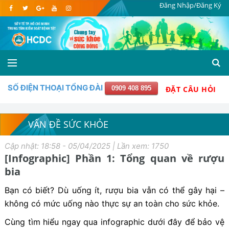
Đăng Nhập/Đăng Ký
SỐ ĐIỆN THOẠI TỔNG ĐÀI
0909 408 895
ĐẶT CÂU HỎI
VẤN ĐỀ SỨC KHỎE
Cập nhật: 18:58 - 05/04/2025 | Lần xem: 1750
[Infographic] Phần 1: Tổng quan về rượu
bia
Bạn có biết? Dù uống ít, rượu bia vẫn có thể gây hại –
không có mức uống nào thực sự an toàn cho sức khỏe.
Cùng tìm hiểu ngay qua infographic dưới đây để bảo vệ