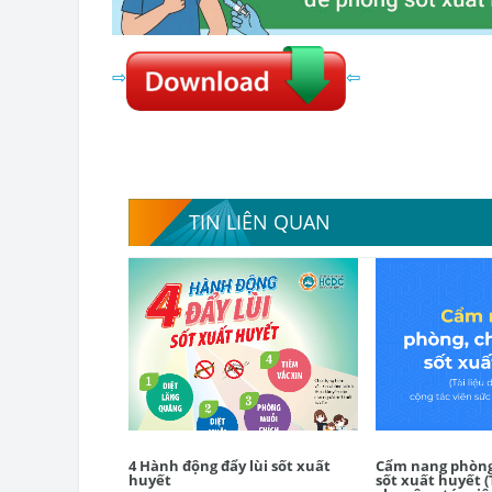
⇨
⇦
TIN LIÊN QUAN
4 Hành động đẩy lùi sốt xuất
Cẩm nang phòng
huyết
sốt xuất huyết (