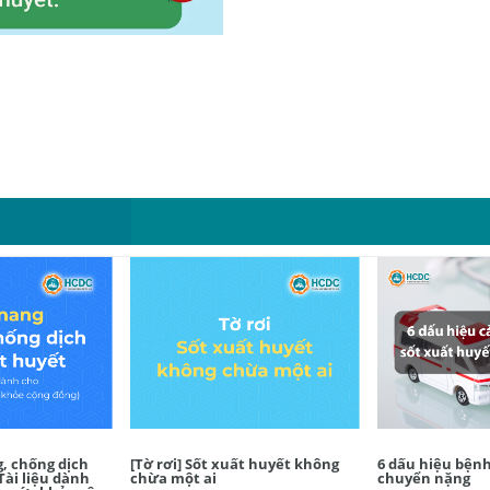
, chống dịch
[Tờ rơi] Sốt xuất huyết không
6 dấu hiệu bệnh
Tài liệu dành
chừa một ai
chuyển nặng