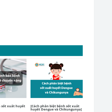
 sốt xuất huyết
​[Cách phân biệt bệnh sốt xuất
[Tài liệu về bệ
huyết Dengue và Chikungunya]