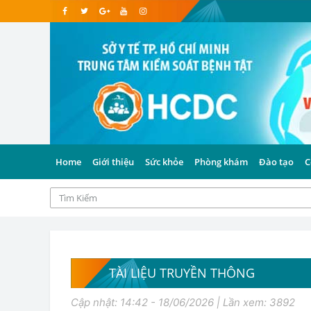
Home
Giới thiệu
Sức khỏe
Phòng khám
Đào tạo
C
TÀI LIỆU TRUYỀN THÔNG
Cập nhật: 14:42 - 18/06/2026 | Lần xem: 3892