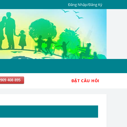
Đăng Nhập/Đăng Ký
0909 408 895
ĐẶT CÂU HỎI