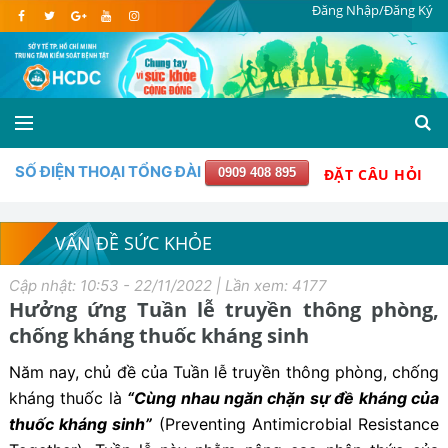
Đăng Nhập/Đăng Ký
SỐ ĐIỆN THOẠI TỔNG ĐÀI
0909 408 895
ĐẶT CÂU HỎI
VẤN ĐỀ SỨC KHỎE
Cập nhật: 10:53 - 22/11/2022 | Lần xem: 4177
Hưởng ứng Tuần lễ truyền thông phòng,
chống kháng thuốc kháng sinh
Năm nay, chủ đề của Tuần lễ truyền thông phòng, chống
kháng thuốc là
“Cùng nhau ngăn chặn sự đề kháng của
thuốc kháng sinh”
(Preventing Antimicrobial Resistance