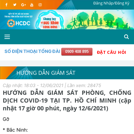
Đăng Nhập/Đăng Ký
SỐ ĐIỆN THOẠI TỔNG ĐÀI
0909 408 895
ĐẶT CÂU HỎI
HƯỚNG DẪN GIÁM SÁT
Cập nhật: 18:03 - 12/06/2021 | Lần xem: 28475
HƯỚNG DẪN GIÁM SÁT PHÒNG, CHỐNG
DỊCH COVID-19 TẠI TP. HỒ CHÍ MINH (cập
nhật 17 giờ 00 phút, ngày 12/6/2021)
Gỡ
* Bắc Ninh: