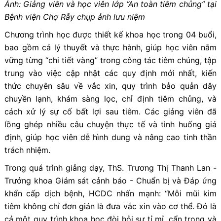
Ảnh: Giảng viên và học viên lớp “An toàn tiêm chủng” tại
Bệnh viện Chợ Rẫy chụp ảnh lưu niệm
Chương trình học được thiết kế khoa học trong 04 buổi,
bao gồm cả lý thuyết và thực hành, giúp học viên nắm
vững từng “chi tiết vàng” trong công tác tiêm chủng, tập
trung vào việc cập nhật các quy định mới nhất, kiến
thức chuyên sâu về vắc xin, quy trình bảo quản dây
chuyền lạnh, khám sàng lọc, chỉ định tiêm chủng, và
cách xử lý sự cố bất lợi sau tiêm. Các giảng viên đã
lồng ghép nhiều câu chuyện thực tế và tình huống giả
định, giúp học viên dễ hình dung và nâng cao tinh thần
trách nhiệm.
Trong quá trình giảng dạy, ThS. Trương Thị Thanh Lan -
Trưởng khoa Giám sát cảnh báo - Chuẩn bị và Đáp ứng
khẩn cấp dịch bệnh, HCDC nhấn mạnh: “Mỗi mũi kim
tiêm không chỉ đơn giản là đưa vắc xin vào cơ thể. Đó là
cả một quy trình khoa học đòi hỏi sự tỉ mỉ, cẩn trọng và