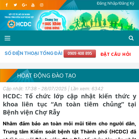
Đăng Nhập/Đăng Ký
SỐ ĐIỆN THOẠI TỔNG ĐÀI
0909 408 895
ĐẶT CÂU HỎI
HOẠT ĐỘNG ĐÀO TẠO
Cập nhật: 17:38 - 28/07/2025 | Lần xem: 6342
HCDC: Tổ chức lớp cập nhật kiến thức y
khoa liên tục “An toàn tiêm chủng” tại
Bệnh viện Chợ Rẫy
Nhằm đảm bảo an toàn mỗi mũi tiêm cho người dân,
Trung tâm Kiểm soát bệnh tật Thành phố (HCDC) đã