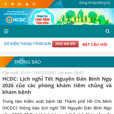
Đăng Nhập/Đăng Ký
SỐ ĐIỆN THOẠI TỔNG ĐÀI
0909 408 895
ĐẶT CÂU HỎI
THÔNG BÁO
Cập nhật: 10:19 - 13/02/2026 | Lần xem: 9842
HCDC: Lịch nghỉ Tết Nguyên Đán Bính Ngọ
2026 của các phòng khám tiêm chủng và
khám bệnh
Trung tâm Kiểm soát bệnh tật Thành phố Hồ Chí Minh
(HCDC) thông báo lịch nghỉ Tết Nguyên Đán Bính Ngọ