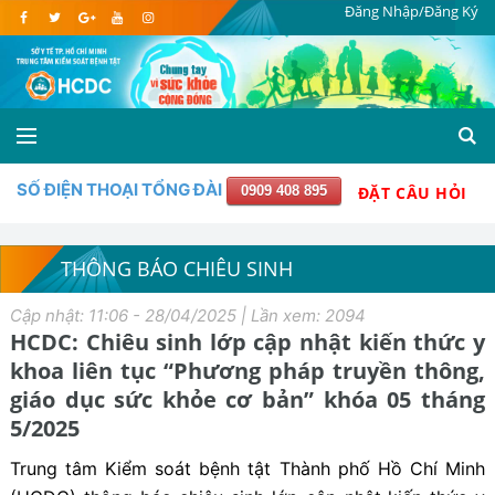
Đăng Nhập/Đăng Ký
SỐ ĐIỆN THOẠI TỔNG ĐÀI
0909 408 895
ĐẶT CÂU HỎI
THÔNG BÁO CHIÊU SINH
Cập nhật: 11:06 - 28/04/2025 | Lần xem: 2094
HCDC: Chiêu sinh lớp cập nhật kiến thức y
khoa liên tục “Phương pháp truyền thông,
giáo dục sức khỏe cơ bản” khóa 05 tháng
5/2025
Trung tâm Kiểm soát bệnh tật Thành phố Hồ Chí Minh