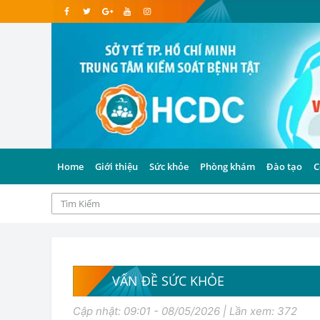
Home
Giới thiệu
Sức khỏe
Phòng khám
Đào tạo
C
VẤN ĐỀ SỨC KHỎE
Cập nhật: 09:01 - 08/05/2026 | Lần xem: 372