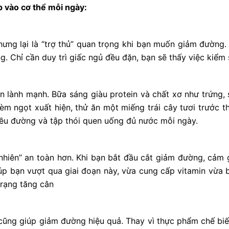
 vào cơ thể mỗi ngày:
ưng lại là “trợ thủ” quan trọng khi bạn muốn giảm đường.
g. Chỉ cần duy trì giấc ngủ đều đặn, bạn sẽ thấy việc kiể
ăn lành mạnh. Bữa sáng giàu protein và chất xơ như trứng
hèm ngọt xuất hiện, thử ăn một miếng trái cây tươi trước t
ều đường và tập thói quen uống đủ nước mỗi ngày.
 nhiên” an toàn hơn. Khi bạn bắt đầu cắt giảm đường, cảm 
úp bạn vượt qua giai đoạn này, vừa cung cấp vitamin vừa b
trạng tăng cân
cũng giúp giảm đường hiệu quả. Thay vì thực phẩm chế biến