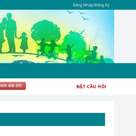
Đăng Nhập/Đăng Ký
0909 408 895
ĐẶT CÂU HỎI