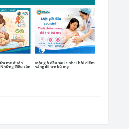
sữa mẹ ở sản
Một giờ đầu sau sinh: Thời điểm
Tiêm vắc xin rồ
 Những điều cần
vàng để trẻ bú mẹ
ngừa viêm gan