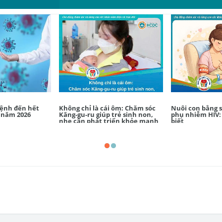
bệnh đến hết
Không chỉ là cái ôm: Chăm sóc
Nuôi con bằng 
 năm 2026
Kăng-gu-ru giúp trẻ sinh non,
phụ nhiễm HIV:
nhẹ cân phát triển khỏe mạnh
biết