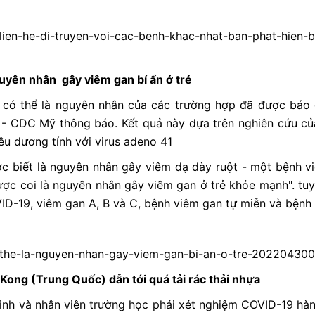
o-lien-he-di-truyen-voi-cac-benh-khac-nhat-ban-phat-hien
uyên nhân gây viêm gan bí ẩn ở trẻ
no có thể là nguyên nhân của các trường hợp đã được báo
 - CDC Mỹ thông báo. Kết quả này dựa trên nghiên cứu của
u dương tính với virus adeno 41
c biết là nguyên nhân gây viêm dạ dày ruột - một bệnh v
ợc coi là nguyên nhân gây viêm gan ở trẻ khỏe mạnh". tuy
D-19, viêm gan A, B và C, bệnh viêm gan tự miễn và bệnh 
o-the-la-nguyen-nhan-gay-viem-gan-bi-an-o-tre-20220430
Kong (Trung Quốc) dẫn tới quá tải rác thải nhựa
inh và nhân viên trường học phải xét nghiệm COVID-19 hàn