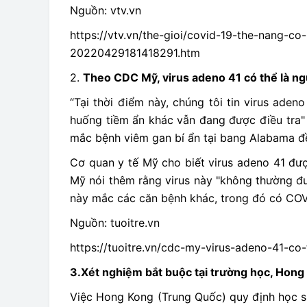
Nguồn: vtv.vn
https://vtv.vn/the-gioi/covid-19-the-nang-c
20220429181418291.htm
2.
Theo CDC Mỹ, virus adeno 41 có thể là ng
“Tại thời điểm này, chúng tôi tin virus ade
huống tiềm ẩn khác vẫn đang được điều tra"
mắc bệnh viêm gan bí ẩn tại bang Alabama đề
Cơ quan y tế Mỹ cho biết virus adeno 41 đượ
Mỹ nói thêm rằng virus này "không thường đư
này mắc các căn bệnh khác, trong đó có COVI
Nguồn: tuoitre.vn
https://tuoitre.vn/cdc-my-virus-adeno-41-c
3.Xét nghiệm bắt buộc tại trường học, Hong 
Việc Hong Kong (Trung Quốc) quy định học s