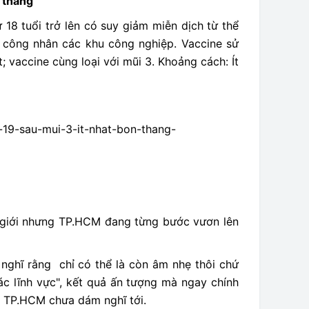
 tháng
 18 tuổi trở lên có suy giảm miễn dịch từ thể
 công nhân các khu công nghiệp. Vaccine sử
 vaccine cùng loại với mũi 3. Khoảng cách: Ít
-19-sau-mui-3-it-nhat-bon-thang-
ế giới nhưng TP.HCM đang từng bước vươn lên
 nghĩ rằng chỉ có thể là còn âm nhẹ thôi chứ
c lĩnh vực", kết quả ấn tượng mà ngay chính
n TP.HCM chưa dám nghĩ tới.