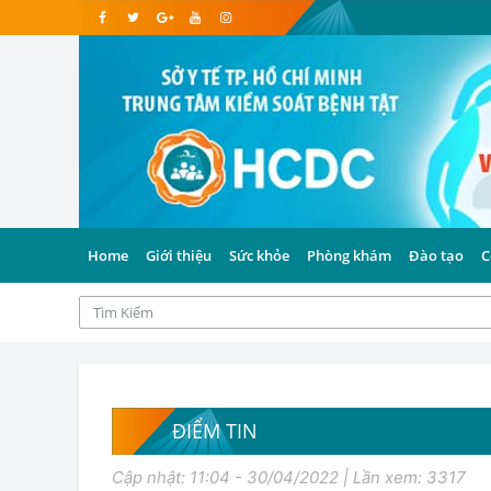
Home
Giới thiệu
Sức khỏe
Phòng khám
Đào tạo
C
ĐIỂM TIN
Cập nhật: 11:04 - 30/04/2022 | Lần xem: 3317