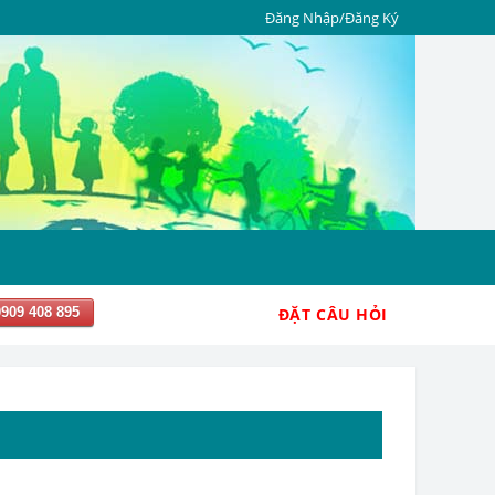
Đăng Nhập/Đăng Ký
0909 408 895
ĐẶT CÂU HỎI