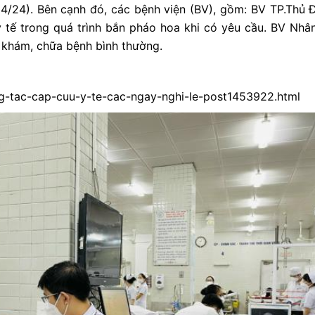
4/24). Bên cạnh đó, các bệnh viện (BV), gồm: BV TP.Thủ Đ
y tế trong quá trình bắn pháo hoa khi có yêu cầu. BV Nh
ại khám, chữa bệnh bình thường.
ong-tac-cap-cuu-y-te-cac-ngay-nghi-le-post1453922.html