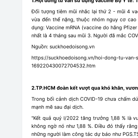
1.Hội đồng tư vấn sử dụng vaccine Bộ Y tế:
Đối tượng tiêm mũi nhắc lại thứ 2 - mũi 4 va
vừa đến thể nặng, thuộc nhóm nguy cơ cao 
dụng: Vaccine mRNA (vaccine do hãng Pfizer h
nhất là 4 tháng sau mũi 3. Người đã mắc COV
Nguồn: suckhoedoisong.vn
https://suckhoedoisong.vn/hoi-dong-tu-van-
169220430072704532.htm
2.TP.HCM đoàn kết vượt qua khó khăn, vươn
Trong bối cảnh dịch COVID-19 chưa chấm dứt
mạnh mẽ sau đại dịch.
"Kết quả quý I/2022 tăng trưởng 1,88 % là v
không ngờ nó như 1,88 %. Điều đó thấy rằng
những người làm công tác dự báo như PGS.TS