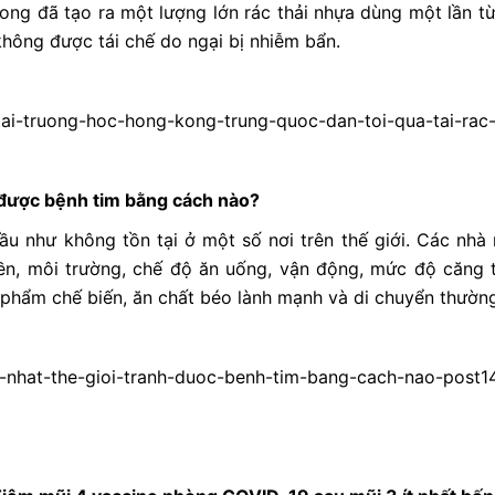
Kong đã tạo ra một lượng lớn rác thải nhựa dùng một lần 
không được tái chế do ngại bị nhiễm bẩn.
c-tai-truong-hoc-hong-kong-trung-quoc-dan-toi-qua-tai-r
 được bệnh tim bằng cách nào?
u như không tồn tại ở một số nơi trên thế giới. Các nhà
yền, môi trường, chế độ ăn uống, vận động, mức độ căng 
c phẩm chế biến, ăn chất béo lành mạnh và di chuyển thườn
o-nhat-the-gioi-tranh-duoc-benh-tim-bang-cach-nao-post1