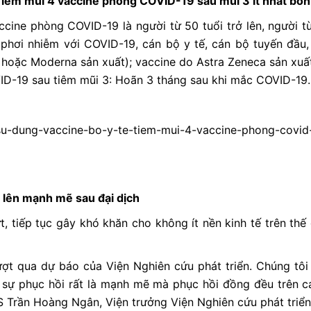
 Tiêm mũi 4 vaccine phòng COVID-19 sau mũi 3 ít nhất bốn
ccine phòng COVID-19 là người từ 50 tuổi trở lên, người từ
phơi nhiễm với COVID-19, cán bộ y tế, cán bộ tuyến đầu,
oặc Moderna sản xuất); vaccine do Astra Zeneca sản xuất;
ID-19 sau tiêm mũi 3: Hoãn 3 tháng sau khi mắc COVID-19.
su-dung-vaccine-bo-y-te-tiem-mui-4-vaccine-phong-covid
 lên mạnh mẽ sau đại dịch
, tiếp tục gây khó khăn cho không ít nền kinh tế trên th
ượt qua dự báo của Viện Nghiên cứu phát triển. Chúng tôi
 sự phục hồi rất là mạnh mẽ mà phục hồi đồng đều trên cá
 Trần Hoàng Ngân, Viện trưởng Viện Nghiên cứu phát triể