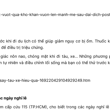
ket-vuot-qua-kho-khan-vuon-len-manh-me-sau-dai-dich-pos
 khi đi du lịch có thể giúp giảm nguy cơ bị ốm. Thuốc k
để điều trị triệu chứng.
 giác nôn nao, chóng mặt khi đi tàu, xe… Những phương p
tự nhiên và điều chỉnh lối sống mà bạn có thể thử trước kh
g-say-tau-xe-hieu-qua-169220429104929249.htm
c ngày nghỉ lễ
 cấp cứu 115 (TP.HCM), cho biết trong các ngày nghỉ lễ 