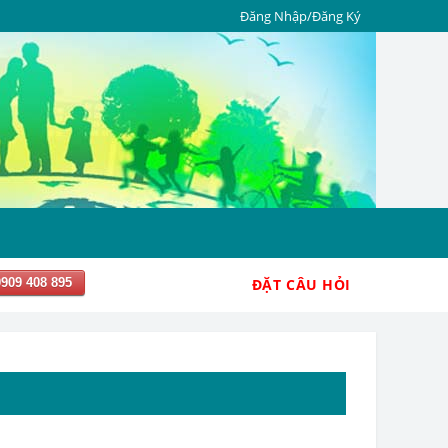
Đăng Nhập/Đăng Ký
0909 408 895
ĐẶT CÂU HỎI