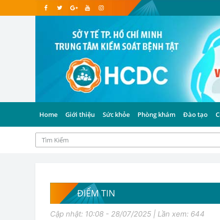
Home
Giới thiệu
Sức khỏe
Phòng khám
Đào tạo
C
ĐIỂM TIN
Cập nhật: 10:08 - 28/07/2025 | Lần xem: 644