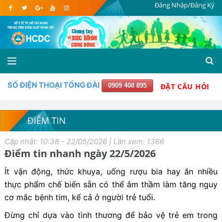
Đăng Nhập/Đăng Ký
SỐ ĐIỆN THOẠI TỔNG ĐÀI
0909 408 895
ĐẶT CÂU HỎI
ĐIỂM TIN
Cập nhật: 10:38 - 22/05/2026 | Lần xem: 1366
Điểm tin nhanh ngày 22/5/2026
Ít vận động, thức khuya, uống rượu bia hay ăn nhiều
thực phẩm chế biến sẵn có thể âm thầm làm tăng nguy
cơ mắc bệnh tim, kể cả ở người trẻ tuổi.
Đừng chỉ dựa vào tình thương để bảo vệ trẻ em trong