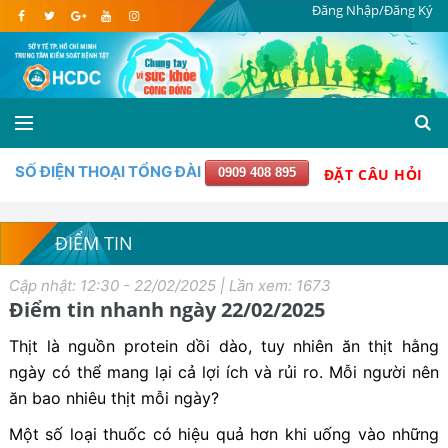
Đăng Nhập/Đăng Ký
SỐ ĐIỆN THOẠI TỔNG ĐÀI
0909 408 895
ĐẶT CÂU HỎI
ĐIỂM TIN
Cập nhật: 12:30 - 22/02/2025 | Lần xem: 1673
Điểm tin nhanh ngày 22/02/2025
Thịt là nguồn protein dồi dào, tuy nhiên ăn thịt hằng
ngày có thể mang lại cả lợi ích và rủi ro. Mỗi người nên
ăn bao nhiêu thịt mỗi ngày?
Một số loại thuốc có hiệu quả hơn khi uống vào những