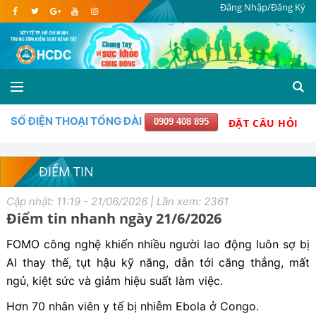
Đăng Nhập/Đăng Ký
SỐ ĐIỆN THOẠI TỔNG ĐÀI
0909 408 895
ĐẶT CÂU HỎI
ĐIỂM TIN
Cập nhật: 11:19 - 21/06/2026 | Lần xem: 2361
Điểm tin nhanh ngày 21/6/2026
FOMO công nghệ khiến nhiều người lao động luôn sợ bị
AI thay thế, tụt hậu kỹ năng, dẫn tới căng thẳng, mất
ngủ, kiệt sức và giảm hiệu suất làm việc.
Hơn 70 nhân viên y tế bị nhiễm Ebola ở Congo.