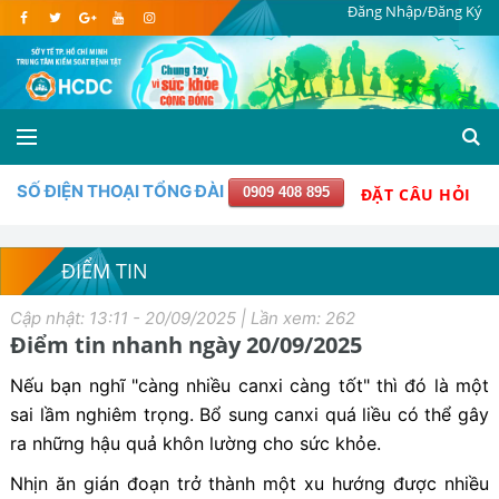
Đăng Nhập/Đăng Ký
SỐ ĐIỆN THOẠI TỔNG ĐÀI
0909 408 895
ĐẶT CÂU HỎI
ĐIỂM TIN
Cập nhật: 13:11 - 20/09/2025 | Lần xem: 262
Điểm tin nhanh ngày 20/09/2025
Nếu bạn nghĩ "càng nhiều canxi càng tốt" thì đó là một
sai lầm nghiêm trọng. Bổ sung canxi quá liều có thể gây
ra những hậu quả khôn lường cho sức khỏe.
Nhịn ăn gián đoạn trở thành một xu hướng được nhiều