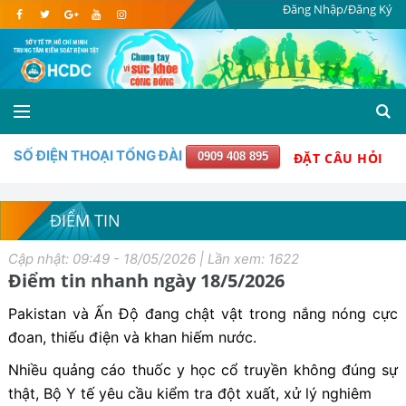
Đăng Nhập/Đăng Ký
SỐ ĐIỆN THOẠI TỔNG ĐÀI
0909 408 895
ĐẶT CÂU HỎI
ĐIỂM TIN
Cập nhật: 09:49 - 18/05/2026 | Lần xem: 1622
Điểm tin nhanh ngày 18/5/2026
Pakistan và Ấn Độ đang chật vật trong nắng nóng cực
đoan, thiếu điện và khan hiếm nước.
Nhiều quảng cáo thuốc y học cổ truyền không đúng sự
thật, Bộ Y tế yêu cầu kiểm tra đột xuất, xử lý nghiêm