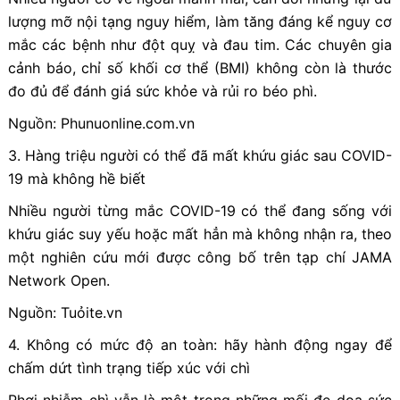
lượng mỡ nội tạng nguy hiểm, làm tăng đáng kể nguy cơ
mắc các bệnh như đột quỵ và đau tim. Các chuyên gia
cảnh báo, chỉ số khối cơ thể (BMI) không còn là thước
đo đủ để đánh giá sức khỏe và rủi ro béo phì.
Nguồn: Phunuonline.com.vn
3. Hàng triệu người có thể đã mất khứu giác sau COVID-
19 mà không hề biết
Nhiều người từng mắc COVID-19 có thể đang sống với
khứu giác suy yếu hoặc mất hẳn mà không nhận ra, theo
một nghiên cứu mới được công bố trên tạp chí JAMA
Network Open.
Nguồn: Tuỏite.vn
4. Không có mức độ an toàn: hãy hành động ngay để
chấm dứt tình trạng tiếp xúc với chì
Phơi nhiễm chì vẫn là một trong những mối đe dọa sức