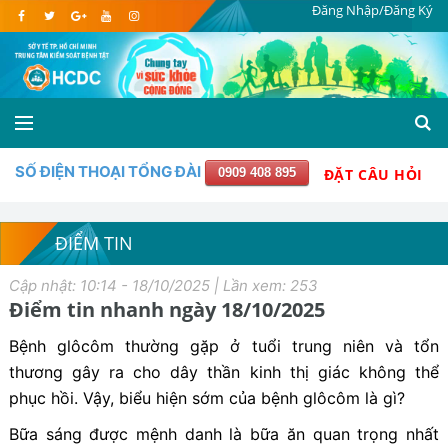
Đăng Nhập/Đăng Ký
SỐ ĐIỆN THOẠI TỔNG ĐÀI
0909 408 895
ĐẶT CÂU HỎI
ĐIỂM TIN
Cập nhật: 10:14 - 18/10/2025 | Lần xem: 253
Điểm tin nhanh ngày 18/10/2025
Bệnh glôcôm thường gặp ở tuổi trung niên và tổn
thương gây ra cho dây thần kinh thị giác không thể
phục hồi. Vậy, biểu hiện sớm của bệnh glôcôm là gì?
Bữa sáng được mệnh danh là bữa ăn quan trọng nhất