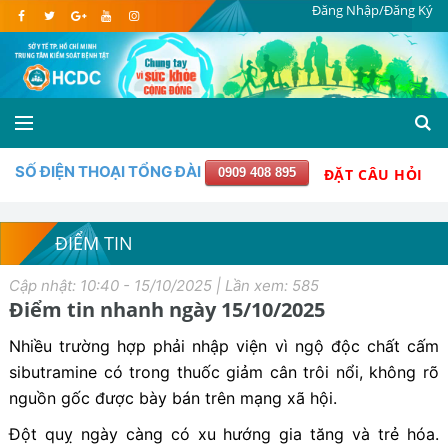
Đăng Nhập/Đăng Ký
SỐ ĐIỆN THOẠI TỔNG ĐÀI
0909 408 895
ĐẶT CÂU HỎI
ĐIỂM TIN
Cập nhật: 10:40 - 15/10/2025 | Lần xem: 585
Điểm tin nhanh ngày 15/10/2025
Nhiều trường hợp phải nhập viện vì ngộ độc chất cấm
sibutramine có trong thuốc giảm cân trôi nổi, không rõ
nguồn gốc được bày bán trên mạng xã hội.
Đột quỵ ngày càng có xu hướng gia tăng và trẻ hóa.