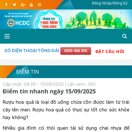
Đăng Nhập/Đăng Ký
SỐ ĐIỆN THOẠI TỔNG ĐÀI
0909 408 895
ĐẶT CÂU HỎI
ĐIỂM TIN
Cập nhật: 09:39 - 15/09/2025 | Lần xem: 380
Điểm tin nhanh ngày 15/09/2025
Rượu hoa quả là loại đồ uống chứa cồn được làm từ trái
cây lên men. Rượu hoa quả có thực sự tốt cho sức khỏe
hay không?
Nhiều gia đình có thói quen tái sử dụng chai nhựa để