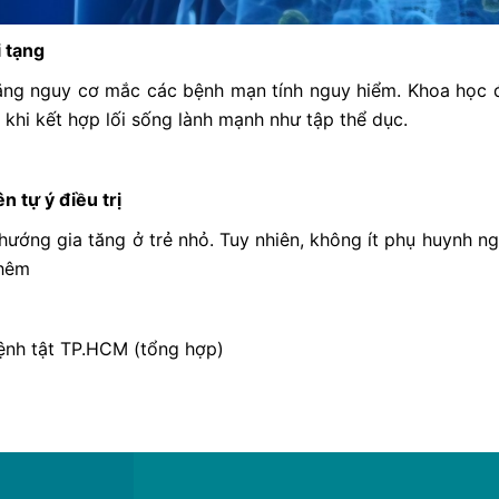
 tạng
tăng nguy cơ mắc các bệnh mạn tính nguy hiểm. Khoa học
 khi kết hợp lối sống lành mạnh như tập thể dục.
n tự ý điều trị
ướng gia tăng ở trẻ nhỏ. Tuy nhiên, không ít phụ huynh n
thêm
ệnh tật TP.HCM (tổng hợp)