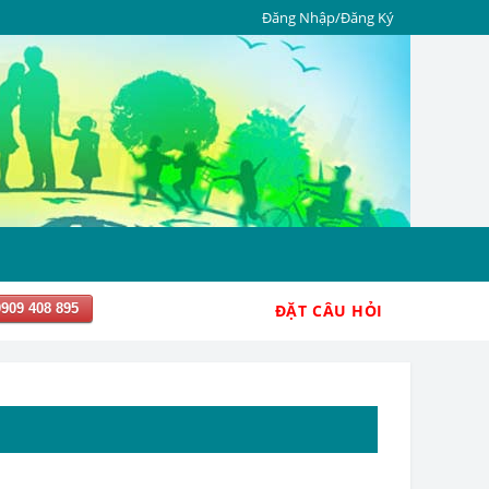
Đăng Nhập/Đăng Ký
0909 408 895
ĐẶT CÂU HỎI