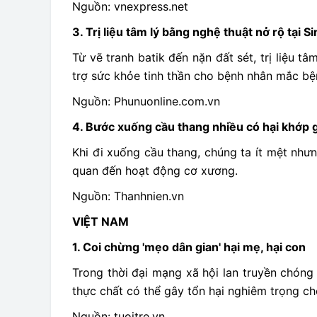
Nguồn: vnexpress.net
3. Trị liệu tâm lý bằng nghệ thuật nở rộ tại 
Từ vẽ tranh batik đến nặn đất sét, trị liệu 
trợ sức khỏe tinh thần cho bệnh nhân mắc bện
Nguồn: Phunuonline.com.vn
4. Bước xuống cầu thang nhiều có hại khớp 
Khi đi xuống cầu thang, chúng ta ít mệt nhưn
quan đến hoạt động cơ xương.
Nguồn: Thanhnien.vn
VIỆT NAM
1. Coi chừng 'mẹo dân gian' hại mẹ, hại con
Trong thời đại mạng xã hội lan truyền chóng
thực chất có thể gây tổn hại nghiêm trọng c
Nguồn: tuoitre.vn