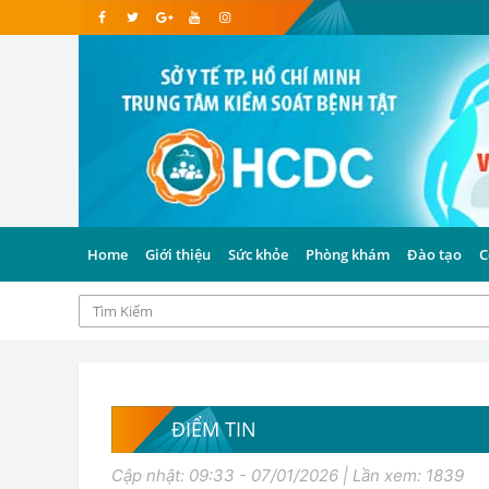
Home
Giới thiệu
Sức khỏe
Phòng khám
Đào tạo
C
ĐIỂM TIN
Cập nhật: 09:33 - 07/01/2026 | Lần xem: 1839