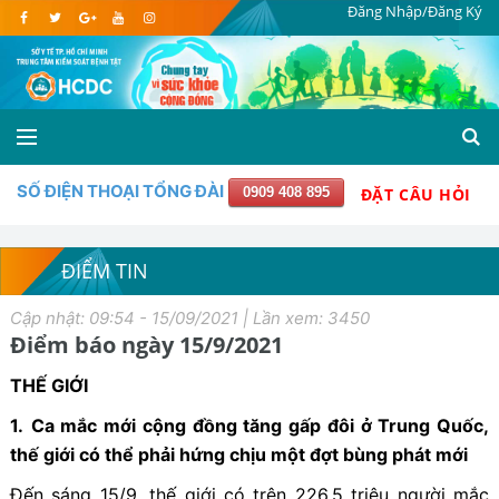
Đăng Nhập/Đăng Ký
SỐ ĐIỆN THOẠI TỔNG ĐÀI
0909 408 895
ĐẶT CÂU HỎI
ĐIỂM TIN
Cập nhật: 09:54 - 15/09/2021 | Lần xem: 3450
Điểm báo ngày 15/9/2021
THẾ GIỚI
1.
Ca mắc mới cộng đồng tăng gấp đôi ở Trung Quốc,
thế giới có thể phải hứng chịu một đợt bùng phát mới
Đến sáng 15/9, thế giới có trên 226,5 triệu người mắc