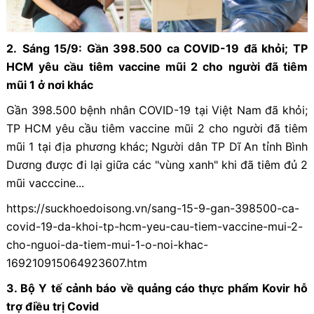
2
.
Sáng 15/9: Gần 398.500 ca COVID-19 đã khỏi; TP
HCM yêu cầu tiêm vaccine mũi 2 cho người đã tiêm
mũi 1 ở nơi khác
Gần 398.500 bệnh nhân COVID-19 tại Việt Nam đã khỏi;
TP HCM yêu cầu tiêm vaccine mũi 2 cho người đã tiêm
mũi 1 tại địa phương khác; Người dân TP Dĩ An tỉnh Bình
Dương được đi lại giữa các "vùng xanh" khi đã tiêm đủ 2
mũi vacccine...
https://suckhoedoisong.vn/sang-15-9-gan-398500-ca-
covid-19-da-khoi-tp-hcm-yeu-cau-tiem-vaccine-mui-2-
cho-nguoi-da-tiem-mui-1-o-noi-khac-
169210915064923607.htm
3
.
Bộ Y tế cảnh báo về quảng cáo thực phẩm Kovir hỗ
trợ điều trị Covid