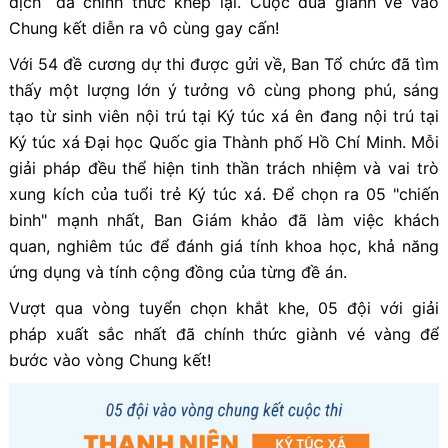
dịch” đã chính thức khép lại. Cuộc đua giành vé vào
Chung kết diễn ra vô cùng gay cấn!
Với 54 đề cương dự thi được gửi về, Ban Tổ chức đã tìm
thấy một lượng lớn ý tưởng vô cùng phong phú, sáng
tạo từ sinh viên nội trú tại Ký túc xá ên đang nội trú tại
Ký túc xá Đại học Quốc gia Thành phố Hồ Chí Minh. Mỗi
giải pháp đều thể hiện tinh thần trách nhiệm và vai trò
xung kích của tuổi trẻ Ký túc xá. Để chọn ra 05 "chiến
binh" mạnh nhất, Ban Giám khảo đã làm việc khách
quan, nghiêm túc để đánh giá tính khoa học, khả năng
ứng dụng và tính cộng đồng của từng đề án.
Vượt qua vòng tuyển chọn khắt khe, 05 đội với giải
pháp xuất sắc nhất đã chính thức giành vé vàng để
bước vào vòng Chung kết!