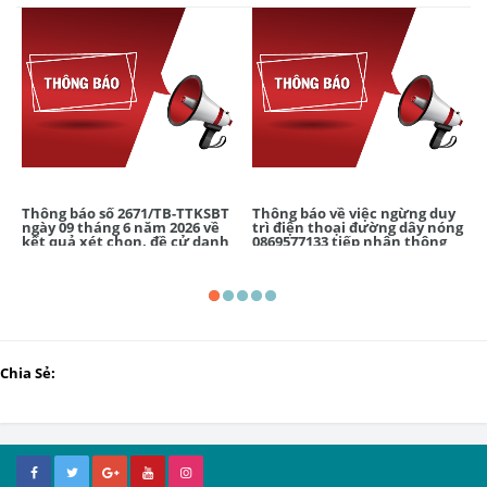
Thông báo số 2671/TB-TTKSBT
Thông báo về việc ngừng duy
ngày 09 tháng 6 năm 2026 về
trì điện thoại đường dây nóng
kết quả xét chọn, đề cử danh
0869577133 tiếp nhận thông
hiệu "Thầy thuốc ưu tú" lần
tin và hỗ trợ COVID-19 tại
thứ 15 - năm 2027
Trung tâm Kiểm soát bệnh
tật TP.HCM số 1855 năm 2026
Chia Sẻ: