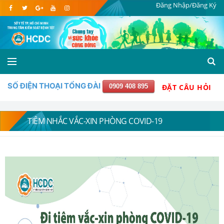
Đăng Nhập/Đăng Ký
SỐ ĐIỆN THOẠI TỔNG ĐÀI
0909 408 895
ĐẶT CÂU HỎI
TIÊM NHẮC VẮC-XIN PHÒNG COVID-19