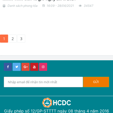
Danh sách phong tỏa
16:09 - 28/06/2021
34547
1
2
3
Giấy phép số 12/GP-STTTT ngày 08 tháng 4 năm 2016