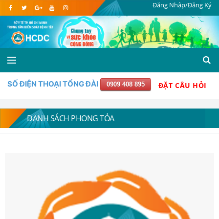
Đăng Nhập/Đăng Ký
SỐ ĐIỆN THOẠI TỔNG ĐÀI
0909 408 895
ĐẶT CÂU HỎI
DANH SÁCH PHONG TỎA